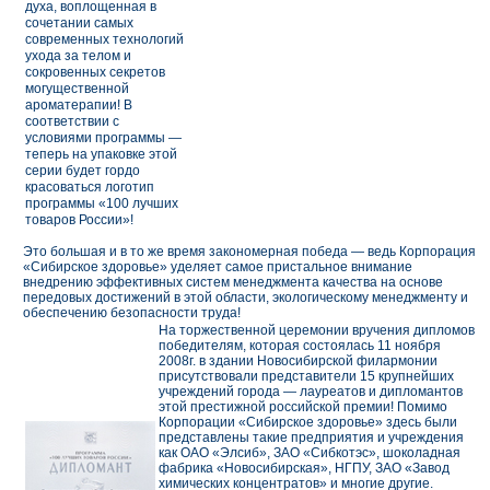
духа, воплощенная в
сочетании самых
современных технологий
ухода за телом и
сокровенных секретов
могущественной
ароматерапии! В
соответствии с
условиями программы —
теперь на упаковке этой
серии будет гордо
красоваться логотип
программы «100 лучших
товаров России»!
Это большая и в то же время закономерная победа — ведь Корпорация
«Сибирское здоровье» уделяет самое пристальное внимание
внедрению эффективных систем менеджмента качества на основе
передовых достижений в этой области, экологическому менеджменту и
обеспечению безопасности труда!
На торжественной церемонии вручения дипломов
победителям, которая состоялась 11 ноября
2008г. в здании Новосибирской филармонии
присутствовали представители 15 крупнейших
учреждений города — лауреатов и дипломантов
этой престижной российской премии! Помимо
Корпорации «Сибирское здоровье» здесь были
представлены такие предприятия и учреждения
как ОАО «Элсиб», ЗАО «Сибкотэс», шоколадная
фабрика «Новосибирская», НГПУ, ЗАО «Завод
химических концентратов» и многие другие.