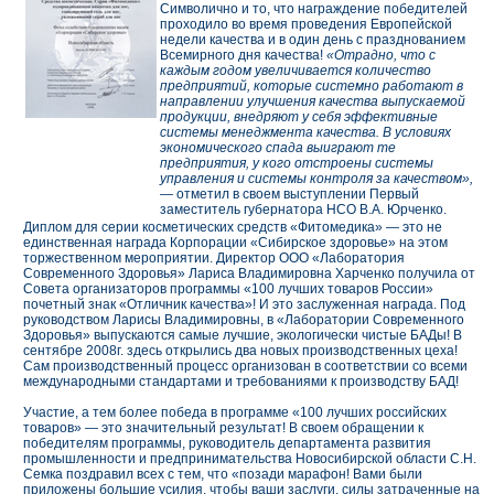
Символично и то, что награждение победителей
проходило во время проведения Европейской
недели качества и в один день с празднованием
Всемирного дня качества!
«Отрадно, что с
каждым годом увеличивается количество
предприятий, которые системно работают в
направлении улучшения качества выпускаемой
продукции, внедряют у себя эффективные
системы менеджмента качества. В условиях
экономического спада выиграют те
предприятия, у кого отстроены системы
управления и системы контроля за качеством»,
— отметил в своем выступлении Первый
заместитель губернатора НСО В.А. Юрченко.
Диплом для серии косметических средств «Фитомедика» — это не
единственная награда Корпорации «Сибирское здоровье» на этом
торжественном мероприятии. Директор ООО «Лаборатория
Современного Здоровья» Лариса Владимировна Харченко получила от
Совета организаторов программы «100 лучших товаров России»
почетный знак «Отличник качества»! И это заслуженная награда. Под
руководством Ларисы Владимировны, в «Лаборатории Современного
Здоровья» выпускаются самые лучшие, экологически чистые БАДы! В
сентябре 2008г. здесь открылись два новых производственных цеха!
Сам производственный процесс организован в соответствии со всеми
международными стандартами и требованиями к производству БАД!
Участие, а тем более победа в программе «100 лучших российских
товаров» — это значительный результат! В своем обращении к
победителям программы, руководитель департамента развития
промышленности и предпринимательства Новосибирской области С.Н.
Семка поздравил всех с тем, что «позади марафон! Вами были
приложены большие усилия, чтобы ваши заслуги, силы затраченные на