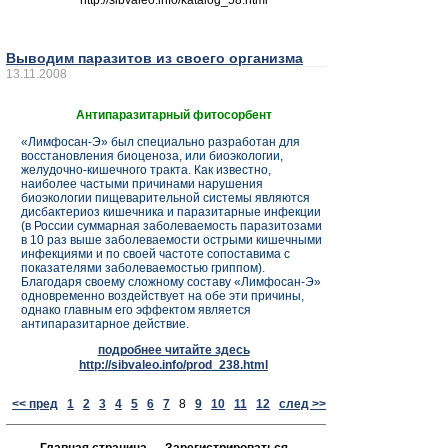
http://sibvaleo.info/katalog_58.html
Выводим паразитов из своего организма
13.11.2008
Антипаразитарный фитосорбент
«Лимфосан-Э» был специально разработан для
восстановления биоценоза, или биоэкологии,
желудочно-кишечного тракта. Как известно,
наиболее частыми причинами нарушения
биоэкологии пищеварительной системы являются
дисбактериоз кишечника и паразитарные инфекции
(в России суммарная заболеваемость паразитозами
в 10 раз выше заболеваемости острыми кишечными
инфекциями и по своей частоте сопоставима с
показателями заболеваемостью гриппом).
Благодаря своему сложному составу «Лимфосан-Э»
одновременно воздействует на обе эти причины,
однако главным его эффектом является
антипаразитарное действие.
подробнее читайте здесь
http://sibvaleo.info/prod_238.html
<< пред
1
2
3
4
5
6
7
8
9
10
11
12
след >>