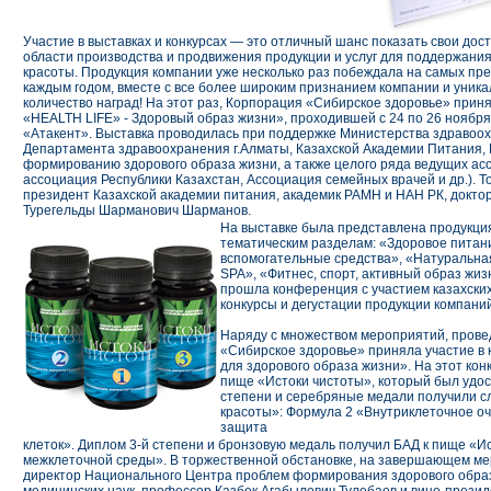
Участие в выставках и конкурсах — это отличный шанс показать свои дос
области производства и продвижения продукции и услуг для поддержания
красоты. Продукция компании уже несколько раз побеждала на самых пре
каждым годом, вместе с все более широким признанием компании и уникал
количество наград! На этот раз, Корпорация «Сибирское здоровье» прин
«HEALTH LIFE» - Здоровый образ жизни», проходившей с 24 по 26 ноябр
«Атакент». Выставка проводилась при поддержке Министерства здравоох
Департамента здравоохранения г.Алматы, Казахской Академии Питания,
формированию здорового образа жизни, а также целого ряда ведущих ас
ассоциация Республики Казахстан, Ассоциация семейных врачей и др.). 
президент Казахской академии питания, академик РАМН и НАН РК, докто
Турегельды Шарманович Шарманов.
На выставке была представлена продукци
тематическим разделам: «Здоровое питан
вспомогательные средства», «Натуральная
SPA», «Фитнес, спорт, активный образ жиз
прошла конференция с участием казахски
конкурсы и дегустации продукции компаний
Наряду с множеством мероприятий, прове
«Сибирское здоровье» приняла участие в 
для здорового образа жизни». На этот ко
пище «Истоки чистоты», который был удост
степени и серебряные медали получили с
красоты»: Формула 2 «Внутриклеточное о
защита
клеток». Диплом 3-й степени и бронзовую медаль получил БАД к пище «
межклеточной среды». В торжественной обстановке, на завершающем ме
директор Национального Центра проблем формирования здорового образ