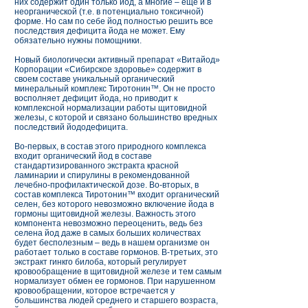
них содержит один только йод, а многие – еще и в
неорганической (т.е. в потенциально токсичной)
форме. Но сам по себе йод полностью решить все
последствия дефицита йода не может. Ему
обязательно нужны помощники.
Новый биологически активный препарат «Витайод»
Корпорации «Сибирское здоровье» содержит в
своем составе уникальный органический
минеральный комплекс Тиротонин™. Он не просто
восполняет дефицит йода, но приводит к
комплексной нормализации работы щитовидной
железы, с которой и связано большинство вредных
последствий йододефицита.
Во-первых, в состав этого природного комплекса
входит органический йод в составе
стандартизированного экстракта красной
ламинарии и спирулины в рекомендованной
лечебно-профилактической дозе. Во-вторых, в
состав комплекса Тиротонин™ входит органический
селен, без которого невозможно включение йода в
гормоны щитовидной железы. Важность этого
компонента невозможно переоценить, ведь без
селена йод даже в самых больших количествах
будет бесполезным – ведь в нашем организме он
работает только в составе гормонов. В-третьих, это
экстракт гинкго билоба, который регулирует
кровообращение в щитовидной железе и тем самым
нормализует обмен ее гормонов. При нарушенном
кровообращении, которое встречается у
большинства людей среднего и старшего возраста,