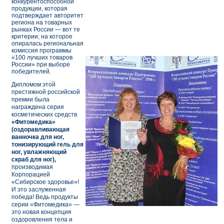
конкурентоспособной
продукции, которая
подтверждает авторитет
региона на товарных
рынках России — вот те
критерии, на которое
опиралась региональная
комиссия программы
«100 лучших товаров
России» при выборе
победителей.
Дипломом этой
престижной российской
премии была
награждена серия
косметических средств
«Фитомедика»
(оздоравливающая
ванночка для ног,
тонизирующий гель для
ног, увлажняющий
скраб для ног),
производимая
Корпорацией
«Сибирское здоровье»!
И это заслуженная
победа! Ведь продукты
серии «Фитомедика» —
это новая концепция
оздоровления тела и