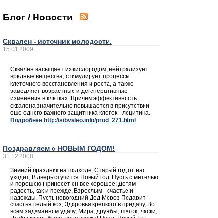
Блог / Новости
Сквален - источник молодости.
15.01.2009
Сквален насыщает их кислородом, нейтрализует
вредные вещества, стимулирует процессы
клеточного восстановления и роста, а также
замедляет возрастные и дегенеративные
изменения в клетках. Причем эффективность
сквалена значительно повышается в присутствии
еще одного важного защитника клеток - лецитина.
Подробнее http://sibvaleo.info/prod_271.html
Поздравляем с НОВЫМ ГОДОМ!
31.12.2008
Зимний праздник на подходе, Старый год от нас
уходит, В дверь стучится Новый год. Пусть с метелью
и порошею Принесёт он все хорошее: Детям -
радость, как и прежде, Взрослым - счастье и
надежды. Пусть новогодний Дед Мороз Подарит
счастья целый воз, Здоровья крепкого в придачу, Во
всем задуманном удачу, Мира, дружбы, шуток, ласки,