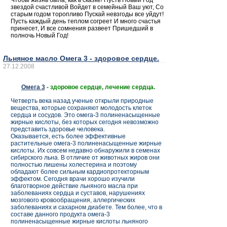
Чтобы жизнь была, как в сказке! Пусть Новый Год
звездой счастливой Войдет в семейный Ваш уют, Со
старым годом торопливо Пускай невзгоды все уйдут!
Пусть каждый день теплом согреет И много счастья
принесет, И все сомнения развеет Пришедший в
полночь Новый Год!
Льняное масло Омега 3 - здоровое сердце.
27.12.2008
Омега 3
- здоровое сердце, лечение сердца.
Четверть века назад ученые открыли природные
вещества, которые сохраняют молодость клеток
сердца и сосудов. Это омега-3 полиненасыщенные
жирные кислоты, без которых сегодня невозможно
представить здоровье человека.
Оказывается, есть более эффективные
растительные омега-3 полиненасыщенные жирные
кислоты. Их совсем недавно обнаружили в семенах
сибирского льна. В отличие от животных жиров они
полностью лишены холестерина и поэтому
обладают более сильным кардиопротекторным
эффектом. Сегодня врачи хорошо изучили
благотворное действие льняного масла при
заболеваниях сердца и суставов, нарушениях
мозгового кровообращения, аллергических
заболеваниях и сахарном диабете. Тем более, что в
составе данного продукта омега-3
полиненасыщенные жирные кислоты льняного