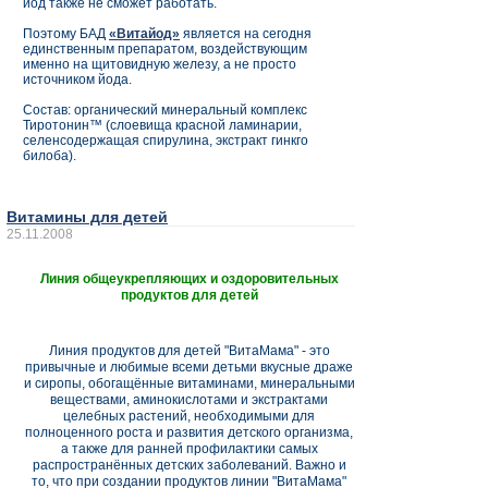
йод также не сможет работать.
Поэтому БАД
«Витайод»
является на сегодня
единственным препаратом, воздействующим
именно на щитовидную железу, а не просто
источником йода.
Состав: органический минеральный комплекс
Тиротонин™ (слоевища красной ламинарии,
селенсодержащая спирулина, экстракт гинкго
билоба).
Витамины для детей
25.11.2008
Линия общеукрепляющих и оздоровительных
продуктов для детей
Линия продуктов для детей "ВитаМама" - это
привычные и любимые всеми детьми вкусные драже
и сиропы, обогащённые витаминами, минеральными
веществами, аминокислотами и экстрактами
целебных растений, необходимыми для
полноценного роста и развития детского организма,
а также для ранней профилактики самых
распространённых детских заболеваний. Важно и
то, что при создании продуктов линии "ВитаМама"