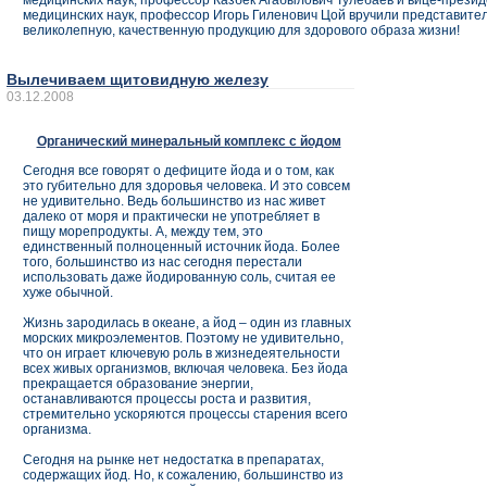
медицинских наук, профессор Казбек Агабылович Тулебаев и вице-презид
медицинских наук, профессор Игорь Гиленович Цой вручили представите
великолепную, качественную продукцию для здорового образа жизни!
Вылечиваем щитовидную железу
03.12.2008
Органический минеральный комплекс с йодом
Сегодня все говорят о дефиците йода и о том, как
это губительно для здоровья человека. И это совсем
не удивительно. Ведь большинство из нас живет
далеко от моря и практически не употребляет в
пищу морепродукты. А, между тем, это
единственный полноценный источник йода. Более
того, большинство из нас сегодня перестали
использовать даже йодированную соль, считая ее
хуже обычной.
Жизнь зародилась в океане, а йод – один из главных
морских микроэлементов. Поэтому не удивительно,
что он играет ключевую роль в жизнедеятельности
всех живых организмов, включая человека. Без йода
прекращается образование энергии,
останавливаются процессы роста и развития,
стремительно ускоряются процессы старения всего
организма.
Сегодня на рынке нет недостатка в препаратах,
содержащих йод. Но, к сожалению, большинство из